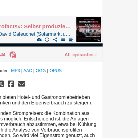
Sonderfolge «Gastrofacts»: Selbst produzierten Sonnenstrom clever nutzen
Podiumsgespräch mit David Galeuchet (Solarmarkt und Swissolar), Hans-Ulrich Held (Biofarm Genossenschaft), Stephan Roller (Sunstar Hotels Management), Roman Barmettler (Brunni-Bahnen Engelberg) und Andrin Willi (Moderation)
All episodes
›
laden:
MP3
|
AAC
|
OGG
|
OPUS
r bieten Hotel- und Gastronomiebetrieben
nken und den Eigenverbrauch zu steigern.
nden Strompreisen: die Kombination aus
 möglich. Entscheidend ist, die Anlagen
romverbrauch abzustimmen, etwa bei Kühlung
h die Analyse von Verbrauchsprofilen
nden. So wird viel Eigenstrom genutzt, auch