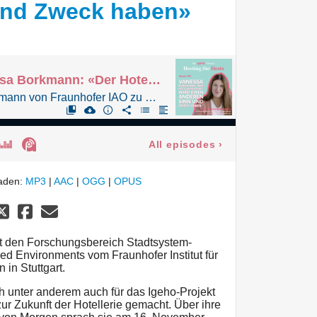
und Zweck haben»
#50 Prof. Dr. Vanessa Borkmann: «Der Hotelaufenthalt wird einen anderen Sinn und Zweck haben»
Prof. Dr. Vanessa Borkmann von Fraunhofer IAO zu Gast im Igeho-Podcast «Hosting the Hosts»
All episodes
›
laden:
MP3
|
AAC
|
OGG
|
OPUS
et den Forschungsbereich Stadtsystem-
d Environments vom Fraunhofer Institut für
 in Stuttgart.
ch unter anderem auch für das Igeho-Projekt
r Zukunft der Hotellerie gemacht. Über ihre