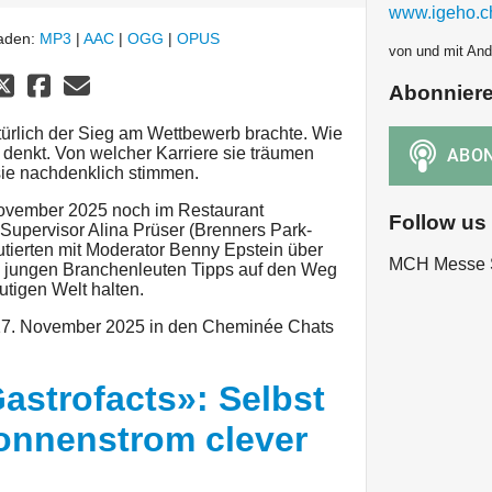
www.igeho.c
laden:
MP3
|
AAC
|
OGG
|
OPUS
von und mit Andr
Abonnier
ürlich der Sieg am Wettbewerb brachte. Wie
t denkt. Von welcher Karriere sie träumen
ie nachdenklich stimmen.
 November 2025 noch im Restaurant
Follow us
upervisor Alina Prüser (Brenners Park-
tierten mit Moderator Benny Epstein über
MCH Messe 
en jungen Branchenleuten Tipps auf den Weg
utigen Welt halten.
7. November 2025 in den Cheminée Chats
astrofacts»: Selbst
onnenstrom clever