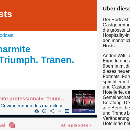
Über dies
sts
Der Podcast f
Gastgeberinn
die grösste L
odcast
Hospitality-I
den monatlic
Hosts".
marmite
Andrin Willi,
 Triumph. Tränen.
Experte und a
übernimmt di
dieses neuen
Formats. Fer
spricht er mi
und Gastgebe
Hotellerie, d
Gemeinschaft
Sonderfolge «marmite professional»: Triumph. Tränen. Träume.
Beratung. De
Die Talkrunde mit zwei Gewinnerinnen des marmite youngster 2025: Nicole Lüthi (Pâtisserie - im November 2025 noch im Restaurant Memories, Bad Ragaz) und Alina Prüser (Service - Brenners Park-Hotel & Spa, Baden-Baden).
alle Bereiche
und Trends b
Veränderunge
Hotellerie be
All episodes
›