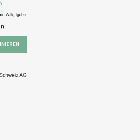
h
in Willi, Igeho
en
Schweiz AG