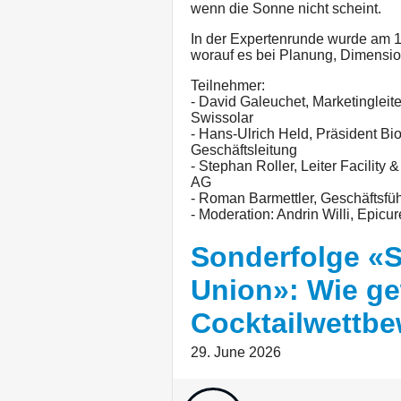
wenn die Sonne nicht scheint.
In der Expertenrunde wurde am 17
worauf es bei Planung, Dimens
Teilnehmer:
- David Galeuchet, Marketingleit
Swissolar
- Hans-Ulrich Held, Präsident B
Geschäftsleitung
- Stephan Roller, Leiter Facilit
AG
- Roman Barmettler, Geschäftsfü
- Moderation: Andrin Willi, Epic
Sonderfolge «
Union»: Wie g
Cocktailwettb
29. June 2026