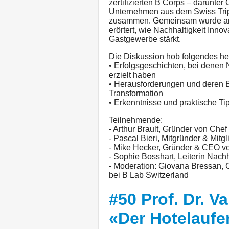
zertifizierten B Corps – darunt
Unternehmen aus dem Swiss Tri
zusammen. Gemeinsam wurde am
erörtert, wie Nachhaltigkeit Inno
Gastgewerbe stärkt.
Die Diskussion hob folgendes he
• Erfolgsgeschichten, bei denen 
erzielt haben
• Herausforderungen und deren 
Transformation
• Erkenntnisse und praktische Ti
Teilnehmende:
- Arthur Brault, Gründer von Che
- Pascal Bieri, Mitgründer & Mitg
- Mike Hecker, Gründer & CEO 
- Sophie Bosshart, Leiterin Nach
- Moderation: Giovana Bressan
bei B Lab Switzerland
#50 Prof. Dr. 
«Der Hotelaufe