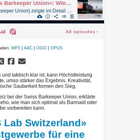
Sonderfolge «Swiss Barkeeper Union»: Wie gewinnt man Cocktailwettbewerbe?
Ivan Urech (Swiss Barkeeper Union) zeigte im Detail auf, wie man sich optimal auf Cocktailwettbewerbe vorbereitet.
All episodes
›
laden:
MP3
|
AAC
|
OGG
|
OPUS
k und taktisch klar ist, kann Höchstleistung
te, umso stärker das Ergebnis. Kreativität,
nische Sauberkeit formen den Sieg.
iz bei der Swiss Barkeeper Union, erklärte
eho, wie man sich optimal als Barmaid oder
be vorbereiten kann.
 Lab Switzerland»
stgewerbe für eine