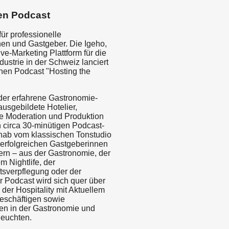
en Podcast
ür professionelle
en und Gastgeber. Die Igeho,
ive-Marketing Plattform für die
ndustrie in der Schweiz lanciert
hen Podcast "Hosting the
 der erfahrene Gastronomie-
usgebildete Hotelier,
e Moderation und Produktion
 circa 30-minütigen Podcast-
nab vom klassischen Tonstudio
t erfolgreichen Gastgeberinnen
rn – aus der Gastronomie, der
em Nightlife, der
sverpflegung oder der
r Podcast wird sich quer über
 der Hospitality mit Aktuellem
eschäftigen sowie
n in der Gastronomie und
leuchten.