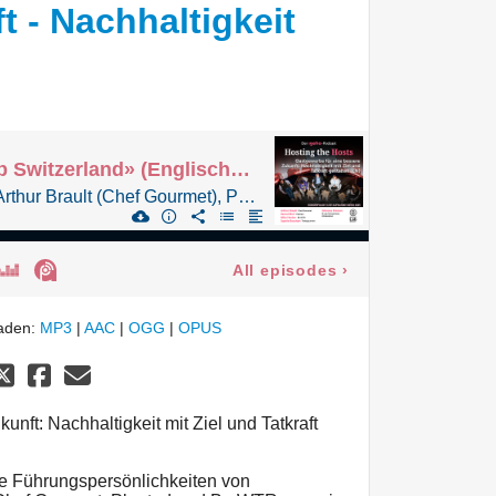
t - Nachhaltigkeit
Sonderfolge «B Lab Switzerland» (Englisch): Gastgewerbe für eine bessere Zukunft - Nachhaltigkeit gestalten
Podiumsgespräch mit Arthur Brault (Chef Gourmet), Pascal Bieri (Planted), Mike Hecker (Be WTR), Sophie Bosshart (Transgourmet) und Giovana Bressan (B Lab Switzerland)
All episodes
›
laden:
MP3
|
AAC
|
OGG
|
OPUS
nft: Nachhaltigkeit mit Ziel und Tatkraft
e Führungspersönlichkeiten von