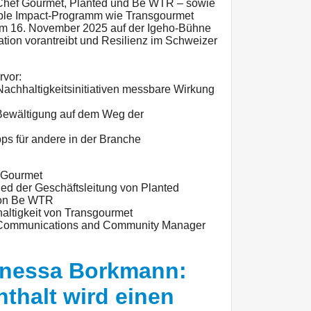
er Chef Gourmet, Planted und Be WTR – sowie
ple Impact-Programm wie Transgourmet
 16. November 2025 auf der Igeho-Bühne
vation vorantreibt und Resilienz im Schweizer
rvor:
Nachhaltigkeitsinitiativen messbare Wirkung
Bewältigung auf dem Weg der
pps für andere in der Branche
f Gourmet
lied der Geschäftsleitung von Planted
von Be WTR
haltigkeit von Transgourmet
, Communications and Community Manager
Vanessa Borkmann:
nthalt wird einen